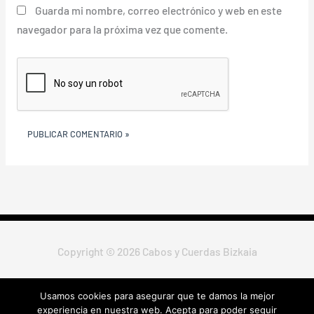
Guarda mi nombre, correo electrónico y web en este
navegador para la próxima vez que comente.
Copyright © 2026 Cabos y Cuerdas Bizkaia
Usamos cookies para asegurar que te damos la mejor
Política de Privacidad
|
Política de Cookies
|
Aviso Legal
|
Envío,
experiencia en nuestra web. Acepta para poder seguir