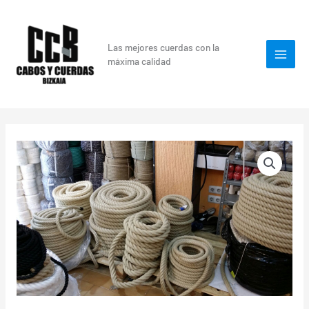
Ir
al
contenido
Las mejores cuerdas con la
máxima calidad
SOGA
CUERDA
CÁÑAMO
24MM
(POR
METROS)
cantidad