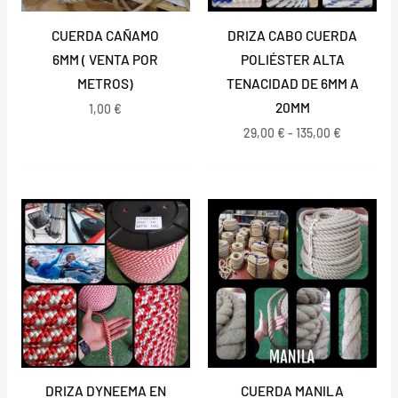
CUERDA CAÑAMO
DRIZA CABO CUERDA
6MM ( VENTA POR
POLIÉSTER ALTA
METROS)
TENACIDAD DE 6MM A
20MM
1,00
€
29,00
€
-
135,00
€
Rango
de
precios:
desde
20,00 €
hasta
650,00 €
DRIZA DYNEEMA EN
CUERDA MANILA