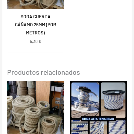
SOGA CUERDA
CÁÑAMO 26MM (POR
METROS)
5,30
€
Productos relacionados
Rango
de
precios:
desde
29,00 €
hasta
135,00 €