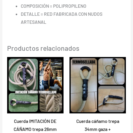
COMPOSICIÓN = POLIPROPILENO
DETALLE = RED FABRICADA CON NUDOS
ARTESANAL
Productos relacionados
Rango
Rango
de
de
precios:
precios:
desde
desde
36,70 €
49,25 €
hasta
hasta
106,90 €
188,75 €
Cuerda IMITACIÓN DE
Cuerda cáñamo trepa
CÁÑAMO trepa 26mm
34mm gaza +