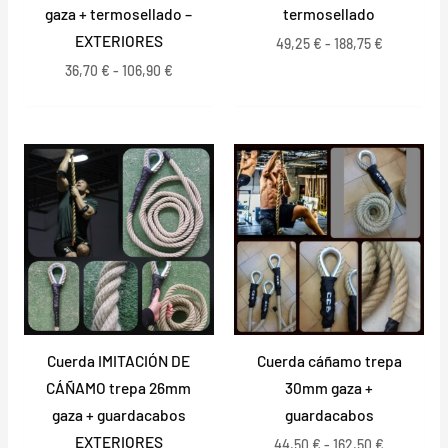
gaza + termosellado –
termosellado
EXTERIORES
49,25
€
-
188,75
€
36,70
€
-
106,90
€
Rango
Rango
de
de
precios:
precios:
desde
desde
36,70 €
44,50 €
hasta
hasta
106,90 €
162,50 €
Cuerda IMITACIÓN DE
Cuerda cáñamo trepa
CÁÑAMO trepa 26mm
30mm gaza +
gaza + guardacabos
guardacabos
EXTERIORES
44,50
€
-
162,50
€