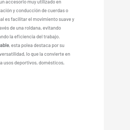
desde
un accesorio muy utilizado en
1,00 €
vación y conducción de cuerdas o
hasta
al es facilitar el movimiento suave y
45,00 €
avés de una roldana, evitando
ndo la eficiencia del trabajo.
dable
, esta polea destaca por su
versatilidad, lo que la convierte en
a usos deportivos, domésticos,