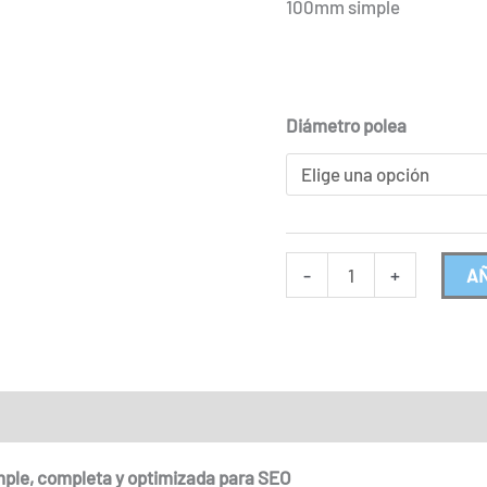
100mm simple
Diámetro polea
-
+
AÑ
l
Valoraciones (0)
imple, completa y optimizada para SEO