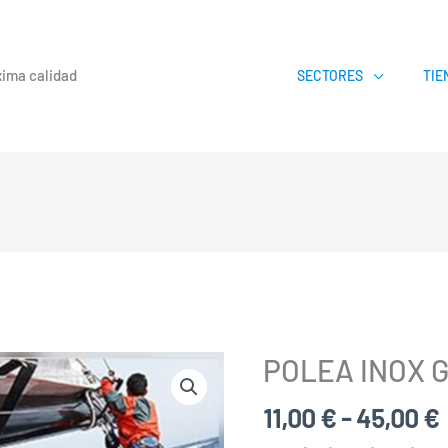
xima calidad
SECTORES
TIE
POLEA INOX 
POLEA
INOX
11,00
€
-
45,00
€
GIRATORIA