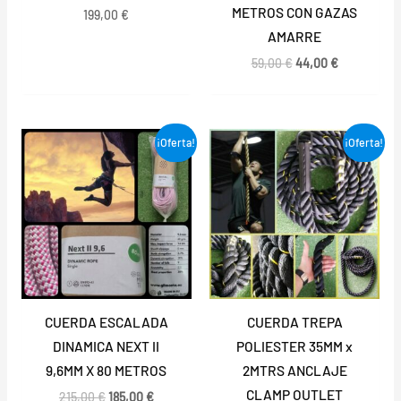
METROS CON GAZAS
199,00
€
AMARRE
59,00
€
44,00
€
El
El
El
El
¡Oferta!
¡Oferta!
precio
precio
precio
precio
original
actual
original
actual
era:
es:
era:
es:
215,00 €.
185,00 €.
49,50 €.
37,00 €.
CUERDA ESCALADA
CUERDA TREPA
DINAMICA NEXT II
POLIESTER 35MM x
9,6MM X 80 METROS
2MTRS ANCLAJE
CLAMP OUTLET
215,00
€
185,00
€