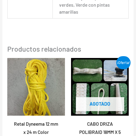
verdes, Verde con pintas
amarillas
Productos relacionados
El
El
¡Oferta!
precio
precio
original
actual
era:
es:
59,00 €.
44,00 €.
AGOTADO
Retal Dyneema 12 mm
CABO DRIZA
x 24 m Color
POLIBRAID 18MM X 5