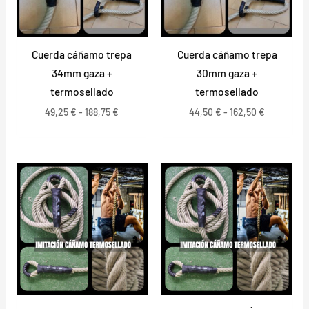
Cuerda cáñamo trepa
Cuerda cáñamo trepa
34mm gaza +
30mm gaza +
termosellado
termosellado
49,25
€
-
188,75
€
44,50
€
-
162,50
€
Rango
Rango
de
de
precios:
precios:
desde
desde
59,50 €
36,70 €
hasta
hasta
233,50 €
106,90 €