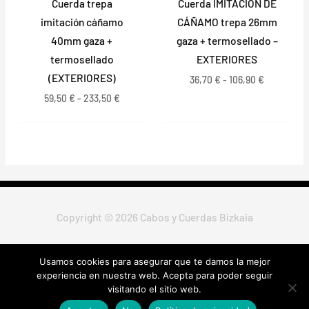
Cuerda trepa
Cuerda IMITACIÓN DE
imitación cáñamo
CÁÑAMO trepa 26mm
40mm gaza +
gaza + termosellado –
termosellado
EXTERIORES
(EXTERIORES)
36,70
€
-
106,90
€
59,50
€
-
233,50
€
Copyright © 2026 Cabos y Cuerdas Bizkaia
Usamos cookies para asegurar que te damos la mejor
Política de Privacidad
|
Política de Cookies
|
Aviso Legal
|
Envío,
experiencia en nuestra web. Acepta para poder seguir
Devoluciones y Cambios
visitando el sitio web.