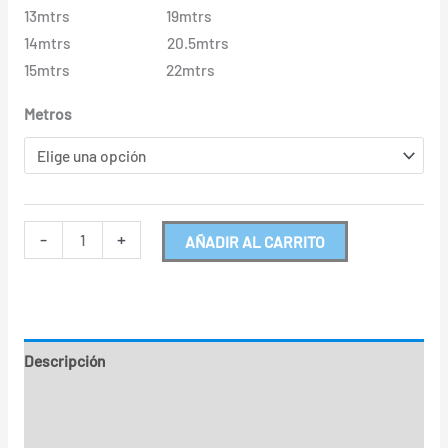
13mtrs 19mtrs
14mtrs 20.5mtrs
15mtrs 22mtrs
Metros
-
+
AÑADIR AL CARRITO
Descripción
Información adicional
Valoraciones (0)