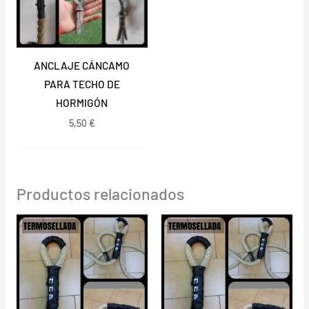
ANCLAJE CÁNCAMO
PARA TECHO DE
HORMIGÓN
5,50
€
Productos relacionados
Rango
Rango
de
de
precios:
precios:
desde
desde
49,25 €
44,50 €
hasta
hasta
188,75 €
162,50 €