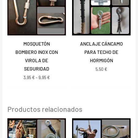
3,95 €
hasta
9,95 €
MOSQUETÓN
ANCLAJE CÁNCAMO
BOMBERO INOX CON
PARA TECHO DE
VIROLA DE
HORMIGÓN
SEGURIDAD
5,50
€
3,95
€
-
9,95
€
Productos relacionados
Rango
Rango
de
de
precios:
precios:
desde
desde