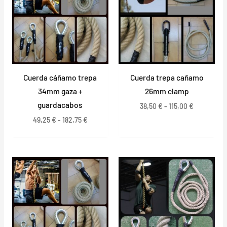
49,25 €
38,50 €
hasta
hasta
182,75 €
115,00 €
Cuerda cáñamo trepa
Cuerda trepa cañamo
34mm gaza +
26mm clamp
guardacabos
38,50
€
-
115,00
€
49,25
€
-
182,75
€
Rango
Rango
de
de
precios:
precios:
desde
desde
44,50 €
44,50 €
hasta
hasta
162,50 €
162,50 €