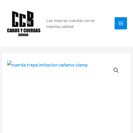
Ir
al
contenido
Las mejores cuerdas con la
máxima calidad
Rango
Cuerda
de
trepa
precios:
CÁÑAMO
desde
30mm
59,50 €
con
hasta
nudos,
144,50 €
clamp
cantidad