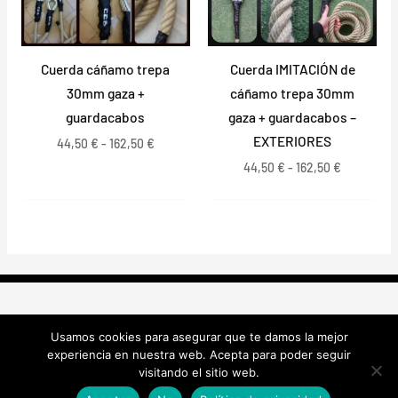
Cuerda cáñamo trepa
Cuerda IMITACIÓN de
30mm gaza +
cáñamo trepa 30mm
guardacabos
gaza + guardacabos –
EXTERIORES
44,50
€
-
162,50
€
44,50
€
-
162,50
€
Copyright © 2026 Cabos y Cuerdas Bizkaia
Usamos cookies para asegurar que te damos la mejor
experiencia en nuestra web. Acepta para poder seguir
visitando el sitio web.
Política de Privacidad
|
Política de Cookies
|
Aviso Legal
|
Envío,