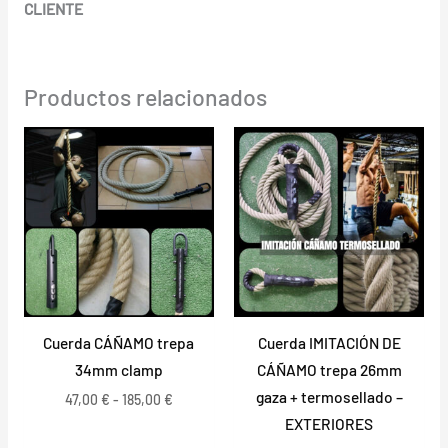
CLIENTE
Productos relacionados
Rango
Rango
de
de
precios:
precios:
desde
desde
47,00 €
36,70 €
hasta
hasta
185,00 €
106,90 €
Cuerda CÁÑAMO trepa
Cuerda IMITACIÓN DE
34mm clamp
CÁÑAMO trepa 26mm
gaza + termosellado –
47,00
€
-
185,00
€
EXTERIORES