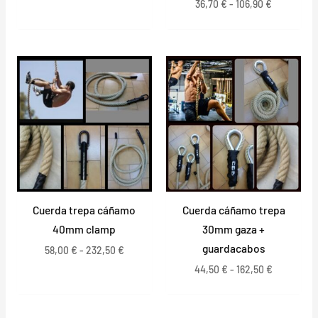
36,70
€
-
106,90
€
Rango
Rango
de
de
precios:
precios:
desde
desde
58,00 €
44,50 €
hasta
hasta
232,50 €
162,50 €
Cuerda trepa cáñamo
Cuerda cáñamo trepa
40mm clamp
30mm gaza +
guardacabos
58,00
€
-
232,50
€
44,50
€
-
162,50
€