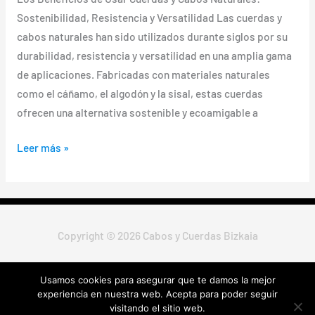
Sostenibilidad, Resistencia y Versatilidad Las cuerdas y
cabos naturales han sido utilizados durante siglos por su
durabilidad, resistencia y versatilidad en una amplia gama
de aplicaciones. Fabricadas con materiales naturales
como el cáñamo, el algodón y la sisal, estas cuerdas
ofrecen una alternativa sostenible y ecoamigable a
Leer más »
Copyright © 2026 Cabos y Cuerdas Bizkaia
Usamos cookies para asegurar que te damos la mejor
Política de Privacidad
|
Política de Cookies
|
Aviso Legal
|
Envío,
experiencia en nuestra web. Acepta para poder seguir
Devoluciones y Cambios
visitando el sitio web.