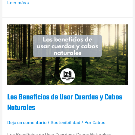
Leer más »
Los
Beneficios
de
Usar
Cuerdas
y
Cabos
Naturales
Los Beneficios de Usar Cuerdas y Cabos
Naturales
Deja un comentario
/
Sostenibilidad
/ Por
Cabos
Los Beneficios de Usar Cuerdas y Cabos Naturales: