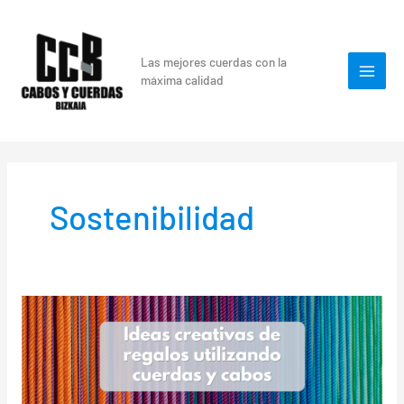
Ir
al
contenido
Las mejores cuerdas con la
máxima calidad
Sostenibilidad
Ideas
creativas
de
regalos