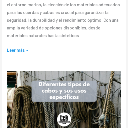
el entorno marino, la elección de los materiales adecuados
para las cuerdas y cabos es crucial para garantizar la
seguridad, la durabilidad y el rendimiento óptimo. Con una
amplia variedad de opciones disponibles, desde
materiales naturales hasta sintéticos
Leer más »
Explorando
los
Diferentes
Tipos
de
Cabos
y