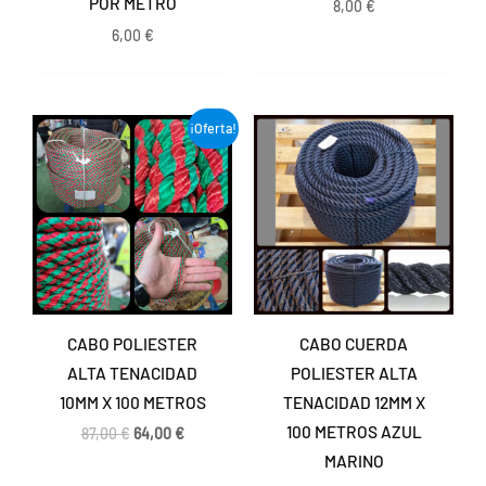
POR METRO
8,00
€
6,00
€
El
El
¡Oferta!
precio
precio
original
actual
era:
es:
87,00 €.
64,00 €.
CABO POLIESTER
CABO CUERDA
ALTA TENACIDAD
POLIESTER ALTA
10MM X 100 METROS
TENACIDAD 12MM X
100 METROS AZUL
87,00
€
64,00
€
MARINO