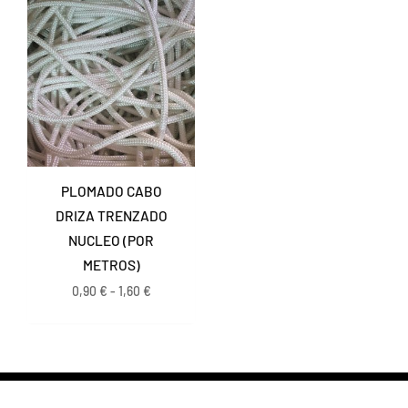
Rango
de
precios:
desde
0,90 €
hasta
1,60 €
PLOMADO CABO
DRIZA TRENZADO
NUCLEO (POR
METROS)
0,90
€
-
1,60
€