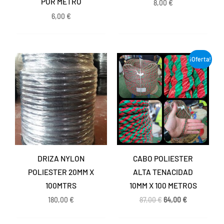
POR METRO
8,00
€
6,00
€
El
El
¡Oferta!
precio
precio
original
actual
era:
es:
87,00 €.
64,00 €.
DRIZA NYLON
CABO POLIESTER
POLIESTER 20MM X
ALTA TENACIDAD
100MTRS
10MM X 100 METROS
180,00
€
87,00
€
64,00
€