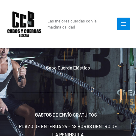
Ir
al
contenido
Las mejores cuerdas con la
máxima calidad
Cabo Cuerda Elástico
GASTOS
DE ENVÍO GRATUITOS
PLAZO DE ENTERGA 24 – 48 HORAS DENTRO DE
LA PENINSULA