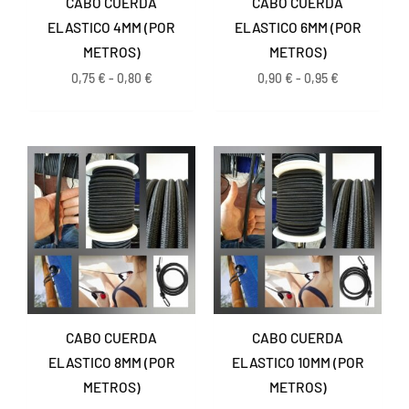
CABO CUERDA
CABO CUERDA
ELASTICO 4MM (POR
ELASTICO 6MM (POR
METROS)
METROS)
0,75
€
-
0,80
€
0,90
€
-
0,95
€
Rango
Rango
de
de
precios:
precios:
desde
desde
1,35 €
1,95 €
hasta
hasta
1,45 €
2,15 €
CABO CUERDA
CABO CUERDA
ELASTICO 8MM (POR
ELASTICO 10MM (POR
METROS)
METROS)