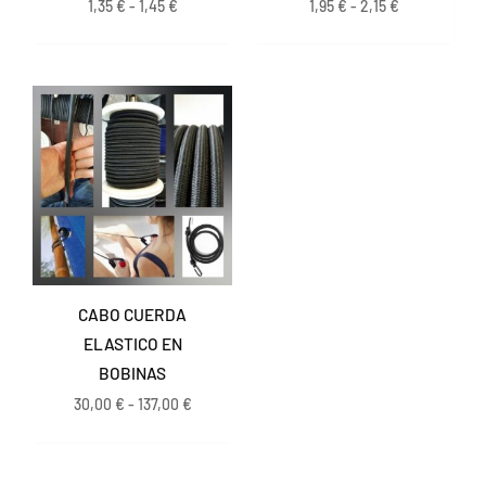
1,35
€
-
1,45
€
1,95
€
-
2,15
€
Rango
de
precios:
desde
30,00 €
hasta
137,00 €
CABO CUERDA
ELASTICO EN
BOBINAS
30,00
€
-
137,00
€