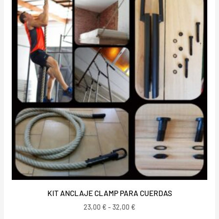
precios:
desde
23,00 €
hasta
32,00 €
KIT ANCLAJE CLAMP PARA CUERDAS
23,00
€
-
32,00
€