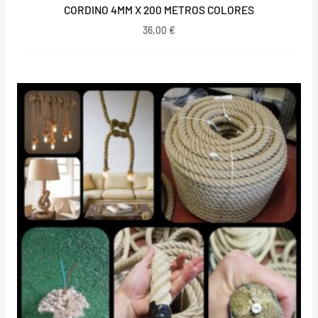
CORDINO 4MM X 200 METROS COLORES
36,00
€
Rango
de
precios:
desde
5,50 €
hasta
9,00 €