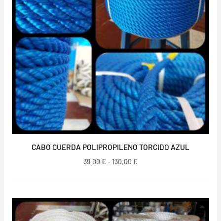
CABO CUERDA POLIPROPILENO TORCIDO AZUL
39,00
€
-
130,00
€
Rango
de
precios: