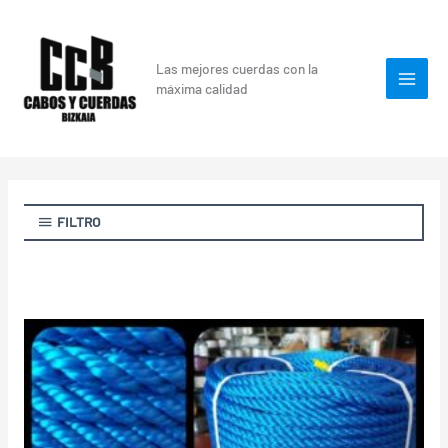
Ir
al
contenido
Las mejores cuerdas con la
máxima calidad
FILTRO
Rango
de
precios:
desde
39,00 €
hasta
130,00 €