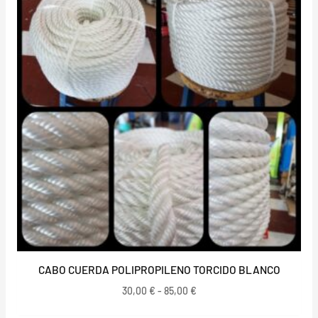
desde
30,00 €
hasta
85,00 €
CABO CUERDA POLIPROPILENO TORCIDO BLANCO
30,00
€
-
85,00
€