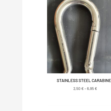
range:
2,50 €
through
6,95 €
STAINLESS STEEL CARABIN
2,50
€
–
6,95
€