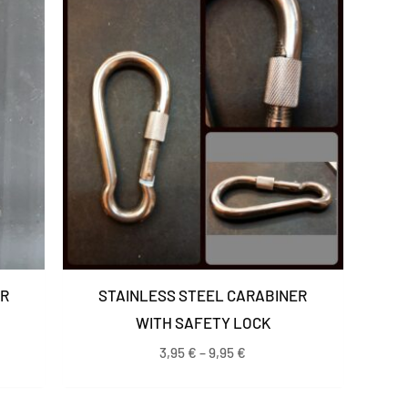
range:
3,95 €
through
9,95 €
ER
STAINLESS STEEL CARABINER
WITH SAFETY LOCK
3,95
€
–
9,95
€